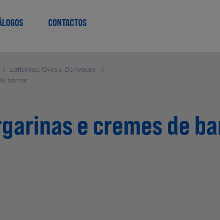
ÁLOGOS
CONTACTOS
/
Laticínios, Ovos e Derivados
/
de barrar
garinas e cremes de ba