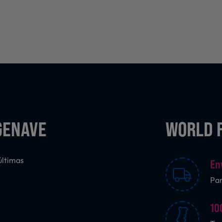
GENAVE
WORLD 
últimas
En
Pa
10