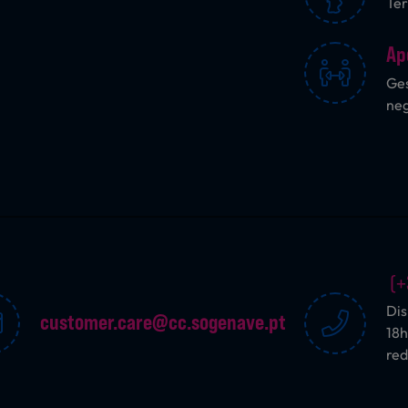
Ter
Ap
Ges
ne
(+
Dis
customer.care@cc.sogenave.pt
18h
red