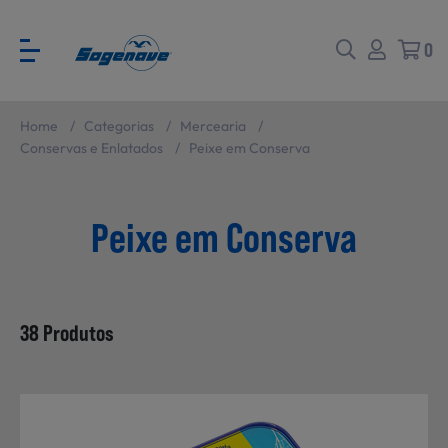
0
Home
/
Categorias
/
Mercearia
/
Voltar
Voltar
Conservas e Enlatados
/
Peixe em Conserva
Ver todas
CATÁLOGO PARA EVENTOS
Peixe em Conserva
Carne
SABORES BRASIL
38 Produtos
Peixe e Marisco