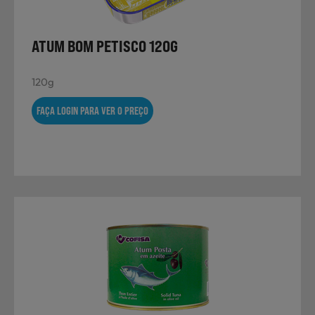
ATUM BOM PETISCO 120G
Sobremesas
120g
Ração para Animais
FAÇA LOGIN PARA VER O PREÇO