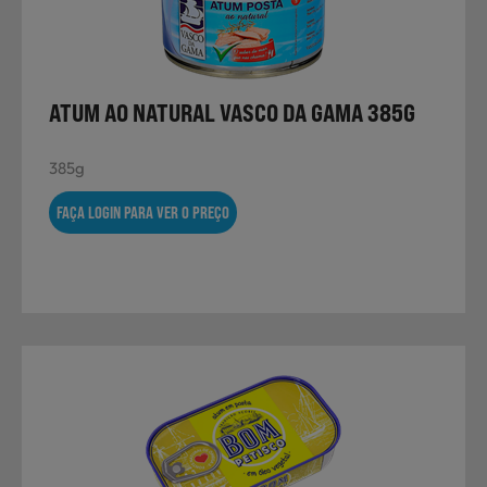
Laticínios, Ovos e Derivados
Mercearia
ATUM AO NATURAL VASCO DA GAMA 385G
385g
Padaria e Pastelaria
FAÇA LOGIN PARA VER O PREÇO
Nutrição Clínica
Bebidas e Garrafeira
Produtos Vegetarianos