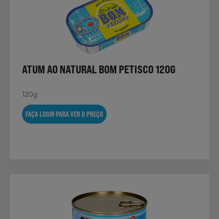
Não Alimentares
Refeições Prontas
ATUM AO NATURAL BOM PETISCO 120G
120g
Charcutaria e Enchidos
FAÇA LOGIN PARA VER O PREÇO
Pré-confeccionados
Frutas e Legumes