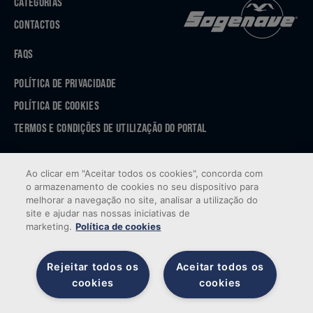
CATEGORIAS
CONTACTOS
FAQS
POLÍTICA DE PRIVACIDADE
POLÍTICA DE COOKIES
TERMOS E CONDIÇÕES DE UTILIZAÇÃO DO PORTAL
APP STORE
Ao clicar em "Aceitar todos os cookies", concorda com
GOOGLE PLAY
o armazenamento de cookies no seu dispositivo para
melhorar a navegação no site, analisar a utilização do
site e ajudar nas nossas iniciativas de
marketing.
Política de cookies
Rejeitar todos os
Aceitar todos os
cookies
cookies
© 2026 Sogenave — Todos os direitos reservados. Desenvolvido por
Brandability