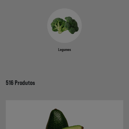
Não Alimentares
Refeições Prontas
Legumes
Charcutaria e Enchidos
516 Produtos
Pré-confeccionados
Frutas e Legumes