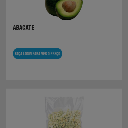
Laticínios, Ovos e Derivados
ABACATE
Mercearia
Padaria e Pastelaria
FAÇA LOGIN PARA VER O PREÇO
Nutrição Clínica
Bebidas e Garrafeira
Produtos Vegetarianos