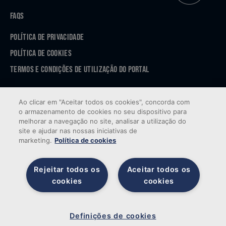
FAQS
POLÍTICA DE PRIVACIDADE
POLÍTICA DE COOKIES
TERMOS E CONDIÇÕES DE UTILIZAÇÃO DO PORTAL
APP STORE
Ao clicar em "Aceitar todos os cookies", concorda com
GOOGLE PLAY
o armazenamento de cookies no seu dispositivo para
melhorar a navegação no site, analisar a utilização do
site e ajudar nas nossas iniciativas de
marketing.
Política de cookies
Rejeitar todos os
Aceitar todos os
cookies
cookies
© 2026 Sogenave — Todos os direitos reservados. Desenvolvido por
Brandability
Definições de cookies