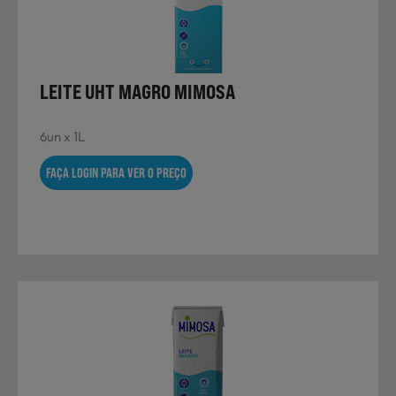
Laticínios, Ovos e Derivados
Mercearia
LEITE UHT MAGRO MIMOSA
6un x 1L
Padaria e Pastelaria
FAÇA LOGIN PARA VER O PREÇO
Nutrição Clínica
Bebidas e Garrafeira
Produtos Vegetarianos