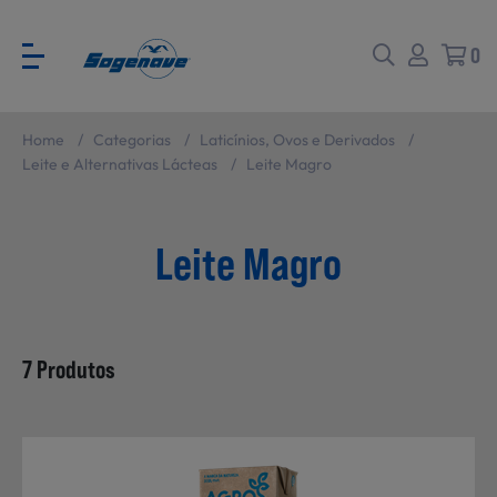
0
Home
/
Categorias
/
Laticínios, Ovos e Derivados
/
Voltar
Voltar
Leite e Alternativas Lácteas
/
Leite Magro
Ver todas
CATÁLOGO PARA EVENTOS
Leite Magro
Carne
SABORES BRASIL
7 Produtos
Peixe e Marisco