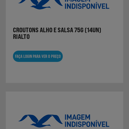
Laticínios, Ovos e Derivados
Mercearia
CROUTONS ALHO E SALSA 75G (14UN)
RIALTO
Padaria e Pastelaria
FAÇA LOGIN PARA VER O PREÇO
Nutrição Clínica
Bebidas e Garrafeira
Produtos Vegetarianos