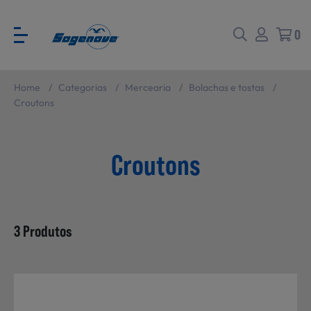
0
Home
/
Categorias
/
Mercearia
/
Bolachas e tostas
/
Voltar
Voltar
Croutons
Ver todas
CATÁLOGO PARA EVENTOS
Croutons
Carne
SABORES BRASIL
3 Produtos
Peixe e Marisco