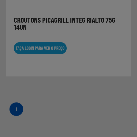
CROUTONS PICAGRILL INTEG RIALTO 75G
Sobremesas
14UN
Ração para Animais
FAÇA LOGIN PARA VER O PREÇO
1