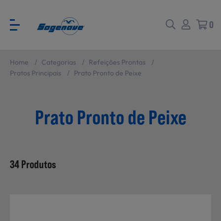
0
Home
/
Categorias
/
Refeições Prontas
/
Voltar
Voltar
Pratos Principais
/
Prato Pronto de Peixe
Ver todas
CATÁLOGO PARA EVENTOS
Prato Pronto de Peixe
Carne
SABORES BRASIL
34 Produtos
Peixe e Marisco