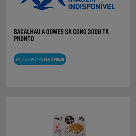
Laticínios, Ovos e Derivados
Mercearia
BACALHAU A GOMES SA CONG 300G TA
PRONTO
Padaria e Pastelaria
FAÇA LOGIN PARA VER O PREÇO
Nutrição Clínica
Bebidas e Garrafeira
Produtos Vegetarianos