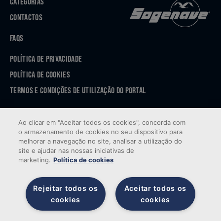
CATEGORIAS
CONTACTOS
FAQS
POLÍTICA DE PRIVACIDADE
POLÍTICA DE COOKIES
TERMOS E CONDIÇÕES DE UTILIZAÇÃO DO PORTAL
APP STORE
Ao clicar em "Aceitar todos os cookies", concorda com
GOOGLE PLAY
o armazenamento de cookies no seu dispositivo para
melhorar a navegação no site, analisar a utilização do
site e ajudar nas nossas iniciativas de
marketing.
Política de cookies
Rejeitar todos os
Aceitar todos os
cookies
cookies
© 2026 Sogenave — Todos os direitos reservados. Desenvolvido por
Brandability