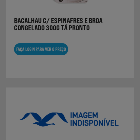
BACALHAU C/ ESPINAFRES E BROA
Sobremesas
CONGELADO 300G TÁ PRONTO
Ração para Animais
FAÇA LOGIN PARA VER O PREÇO