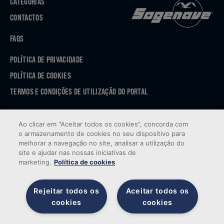
CATEGORIAS
CONTACTOS
FAQS
POLÍTICA DE PRIVACIDADE
POLÍTICA DE COOKIES
TERMOS E CONDIÇÕES DE UTILIZAÇÃO DO PORTAL
APP STORE
Ao clicar em "Aceitar todos os cookies", concorda com
GOOGLE PLAY
o armazenamento de cookies no seu dispositivo para
melhorar a navegação no site, analisar a utilização do
site e ajudar nas nossas iniciativas de
marketing.
Política de cookies
Rejeitar todos os
Aceitar todos os
cookies
cookies
© 2026 Sogenave — Todos os direitos reservados. Desenvolvido por
Brandability