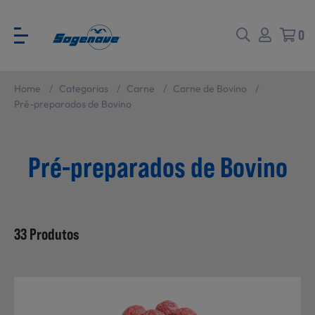
0
Home
/
Categorias
/
Carne
/
Carne de Bovino
/
Voltar
Voltar
Pré-preparados de Bovino
Pré-preparados de Bovino
Ver todas
CATÁLOGO PARA EVENTOS
Carne
SABORES BRASIL
33 Produtos
Peixe e Marisco