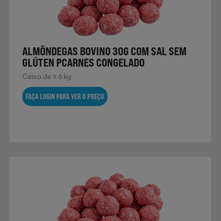
Laticínios, Ovos e Derivados
Mercearia
ALMÔNDEGAS BOVINO 30G COM SAL SEM
GLÚTEN PCARNES CONGELADO
Caixa de ± 6 kg
Padaria e Pastelaria
FAÇA LOGIN PARA VER O PREÇO
Nutrição Clínica
Bebidas e Garrafeira
Produtos Vegetarianos