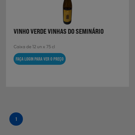
Laticínios, Ovos e Derivados
Mercearia
VINHO VERDE VINHAS DO SEMINÁRIO
Caixa de 12 un x 75 cl
Padaria e Pastelaria
FAÇA LOGIN PARA VER O PREÇO
Nutrição Clínica
Bebidas e Garrafeira
1
Produtos Vegetarianos