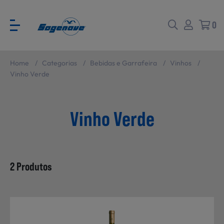
0
Home
/
Categorias
/
Bebidas e Garrafeira
/
Vinhos
/
Voltar
Voltar
Vinho Verde
Ver todas
CATÁLOGO PARA EVENTOS
Vinho Verde
Carne
SABORES BRASIL
2 Produtos
Peixe e Marisco