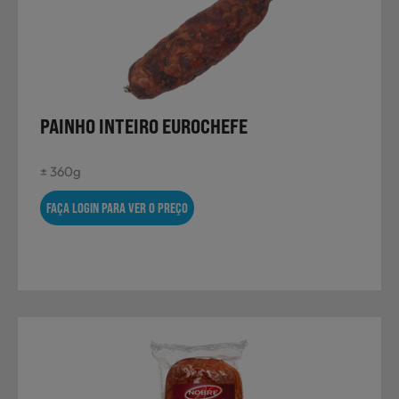
Não Alimentares
Refeições Prontas
PAINHO INTEIRO EUROCHEFE
± 360g
Charcutaria e Enchidos
FAÇA LOGIN PARA VER O PREÇO
Pré-confeccionados
Frutas e Legumes