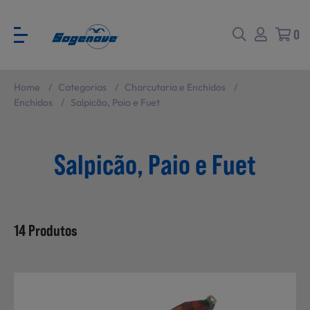
0
Home
/
Categorias
/
Charcutaria e Enchidos
/
Voltar
Voltar
Enchidos
/
Salpicão, Paio e Fuet
Ver todas
CATÁLOGO PARA EVENTOS
Salpicão, Paio e Fuet
Carne
SABORES BRASIL
14 Produtos
Peixe e Marisco