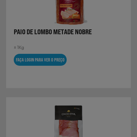
Laticínios, Ovos e Derivados
Mercearia
PAIO DE LOMBO METADE NOBRE
± 1Kg
Padaria e Pastelaria
FAÇA LOGIN PARA VER O PREÇO
Nutrição Clínica
Bebidas e Garrafeira
Produtos Vegetarianos