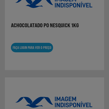
Laticínios, Ovos e Derivados
Mercearia
ACHOCOLATADO PO NESQUICK 1KG
Padaria e Pastelaria
FAÇA LOGIN PARA VER O PREÇO
Nutrição Clínica
Bebidas e Garrafeira
Produtos Vegetarianos