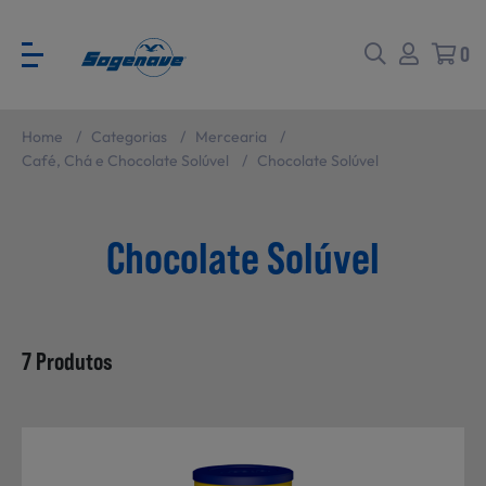
0
Home
/
Categorias
/
Mercearia
/
Voltar
Voltar
Café, Chá e Chocolate Solúvel
/
Chocolate Solúvel
Ver todas
CATÁLOGO PARA EVENTOS
Chocolate Solúvel
Carne
SABORES BRASIL
7 Produtos
Peixe e Marisco