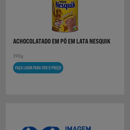
Não Alimentares
Refeições Prontas
ACHOCOLATADO EM PÓ EM LATA NESQUIK
390g
Charcutaria e Enchidos
FAÇA LOGIN PARA VER O PREÇO
Pré-confeccionados
Frutas e Legumes