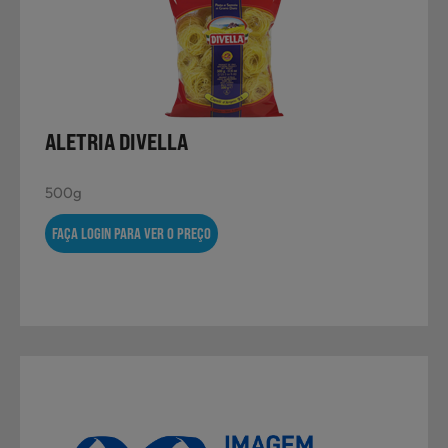
Não Alimentares
Refeições Prontas
ALETRIA DIVELLA
500g
Charcutaria e Enchidos
FAÇA LOGIN PARA VER O PREÇO
Pré-confeccionados
Frutas e Legumes