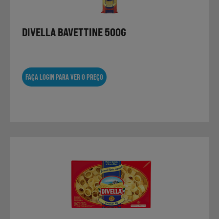
DIVELLA BAVETTINE 500G
Sobremesas
Ração para Animais
FAÇA LOGIN PARA VER O PREÇO