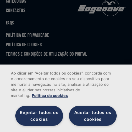
CATEGORIAS
CONTACTOS
FAQS
POLÍTICA DE PRIVACIDADE
POLÍTICA DE COOKIES
TERMOS E CONDIÇÕES DE UTILIZAÇÃO DO PORTAL
APP STORE
Ao clicar em "Aceitar todos os cookies", concorda com
GOOGLE PLAY
o armazenamento de cookies no seu dispositivo para
melhorar a navegação no site, analisar a utilização do
site e ajudar nas nossas iniciativas de
marketing.
Política de cookies
Rejeitar todos os
Aceitar todos os
cookies
cookies
© 2026 Sogenave — Todos os direitos reservados. Desenvolvido por
Brandability