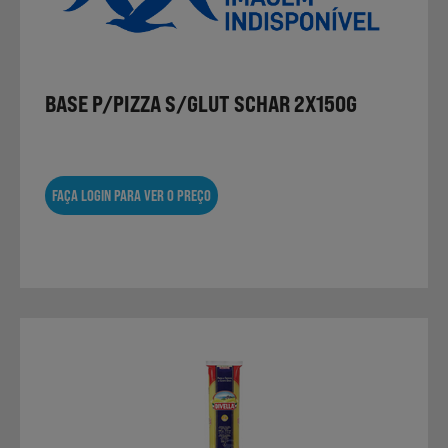
Laticínios, Ovos e Derivados
Mercearia
BASE P/PIZZA S/GLUT SCHAR 2X150G
Padaria e Pastelaria
FAÇA LOGIN PARA VER O PREÇO
Nutrição Clínica
Bebidas e Garrafeira
Produtos Vegetarianos