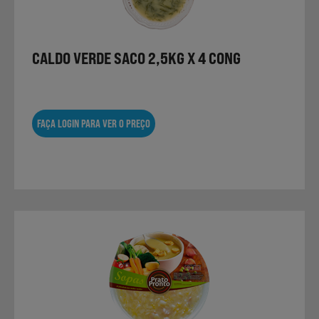
Laticínios, Ovos e Derivados
CALDO VERDE SACO 2,5KG X 4 CONG
Mercearia
FAÇA LOGIN PARA VER O PREÇO
Padaria e Pastelaria
Nutrição Clínica
Bebidas e Garrafeira
Produtos Vegetarianos