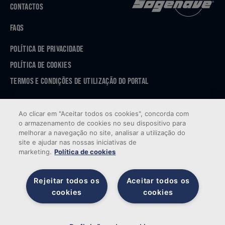
CONTACTOS
FAQS
POLÍTICA DE PRIVACIDADE
POLÍTICA DE COOKIES
TERMOS E CONDIÇÕES DE UTILIZAÇÃO DO PORTAL
APP STORE
Ao clicar em "Aceitar todos os cookies", concorda com
GOOGLE PLAY
o armazenamento de cookies no seu dispositivo para
melhorar a navegação no site, analisar a utilização do
site e ajudar nas nossas iniciativas de
marketing.
Política de cookies
Rejeitar todos os
Aceitar todos os
cookies
cookies
© 2026 Sogenave — Todos os direitos reservados. Desenvolvido por
Brandability