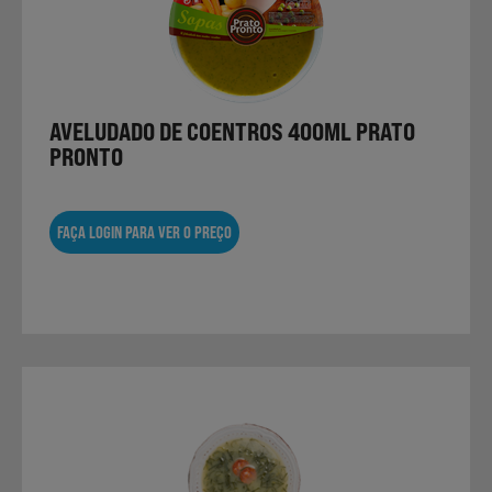
Não Alimentares
Refeições Prontas
AVELUDADO DE COENTROS 400ML PRATO
PRONTO
Charcutaria e Enchidos
FAÇA LOGIN PARA VER O PREÇO
Pré-confeccionados
Frutas e Legumes