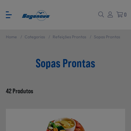
0
Home
/
Categorias
/
Refeições Prontas
/
Sopas Prontas
Voltar
Voltar
Sopas Prontas
Ver todas
CATÁLOGO PARA EVENTOS
42 Produtos
Carne
SABORES BRASIL
Peixe e Marisco