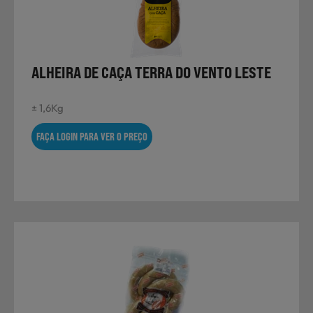
Laticínios, Ovos e Derivados
Mercearia
ALHEIRA DE CAÇA TERRA DO VENTO LESTE
± 1,6Kg
Padaria e Pastelaria
FAÇA LOGIN PARA VER O PREÇO
Nutrição Clínica
Bebidas e Garrafeira
Produtos Vegetarianos