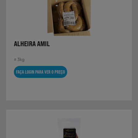
Não Alimentares
Refeições Prontas
ALHEIRA AMIL
± 3kg
Charcutaria e Enchidos
FAÇA LOGIN PARA VER O PREÇO
Pré-confeccionados
Frutas e Legumes