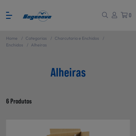
0
Home
/
Categorias
/
Charcutaria e Enchidos
/
Voltar
Voltar
Enchidos
/
Alheiras
Ver todas
CATÁLOGO PARA EVENTOS
Alheiras
Carne
SABORES BRASIL
6 Produtos
Peixe e Marisco