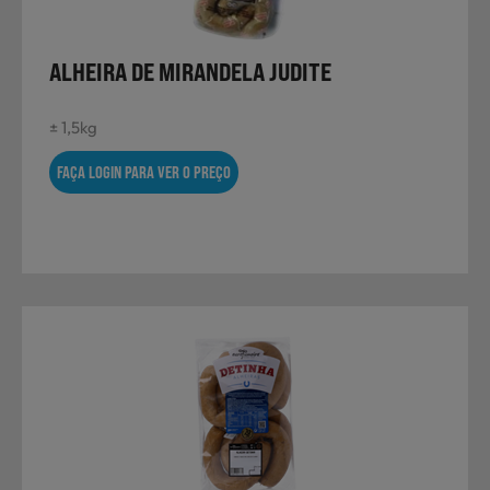
ALHEIRA DE MIRANDELA JUDITE
Sobremesas
± 1,5kg
Ração para Animais
FAÇA LOGIN PARA VER O PREÇO