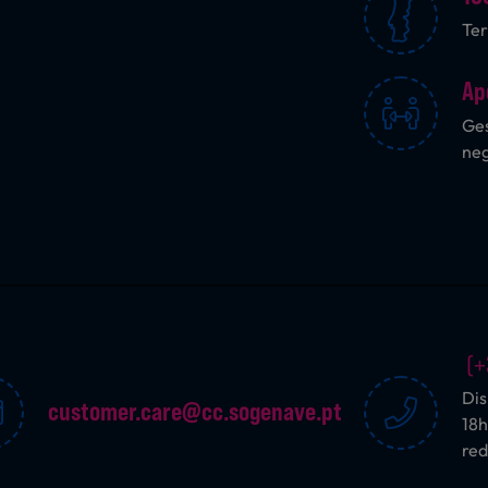
Ter
Ap
Ges
ne
(+
Dis
customer.care@cc.sogenave.pt
18h
red