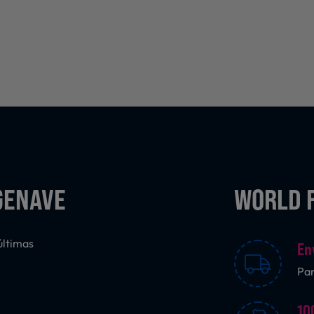
GENAVE
WORLD 
últimas
En
Pa
10