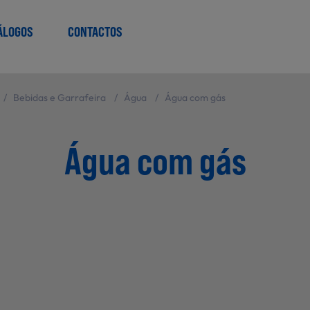
ÁLOGOS
CONTACTOS
/
Bebidas e Garrafeira
/
Água
/
Água com gás
Água com gás