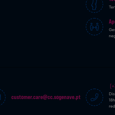
Ter
Ap
Ges
ne
(+
Dis
customer.care@cc.sogenave.pt
18h
red