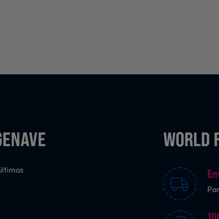
GENAVE
WORLD 
últimas
En
Pa
10