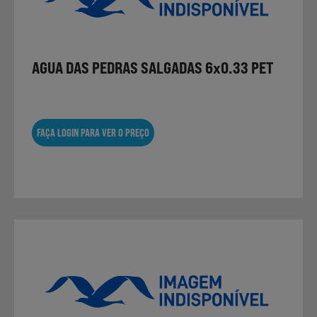
Laticínios, Ovos e Derivados
AGUA DAS PEDRAS SALGADAS 6x0.33 PET
Mercearia
Padaria e Pastelaria
FAÇA LOGIN PARA VER O PREÇO
Nutrição Clínica
Bebidas e Garrafeira
Produtos Vegetarianos