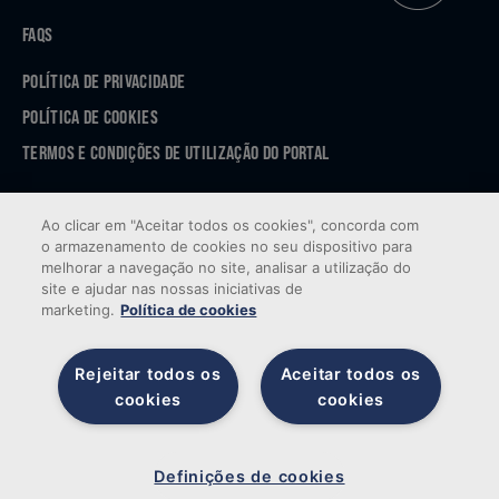
FAQS
POLÍTICA DE PRIVACIDADE
POLÍTICA DE COOKIES
TERMOS E CONDIÇÕES DE UTILIZAÇÃO DO PORTAL
APP STORE
Ao clicar em "Aceitar todos os cookies", concorda com
GOOGLE PLAY
o armazenamento de cookies no seu dispositivo para
melhorar a navegação no site, analisar a utilização do
site e ajudar nas nossas iniciativas de
marketing.
Política de cookies
Rejeitar todos os
Aceitar todos os
cookies
cookies
© 2026 Sogenave — Todos os direitos reservados. Desenvolvido por
Brandability
Definições de cookies