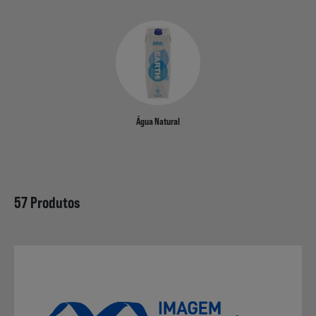
Não Alimentares
Refeições Prontas
Água Natural
Charcutaria e Enchidos
57 Produtos
Pré-confeccionados
Frutas e Legumes