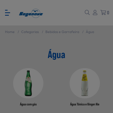
0
Home
/
Categorias
/
Bebidas e Garrafeira
/
Água
Voltar
Voltar
Água
Ver todas
CATÁLOGO PARA EVENTOS
Carne
SABORES BRASIL
Peixe e Marisco
Água com gás
Água Tónica e Ginger Ale