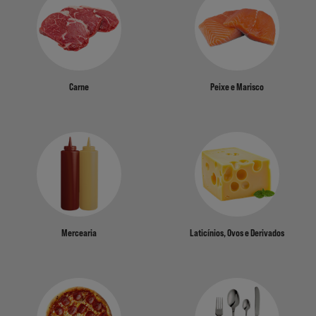
Carne
Peixe e Marisco
Mercearia
Laticínios, Ovos e Derivados