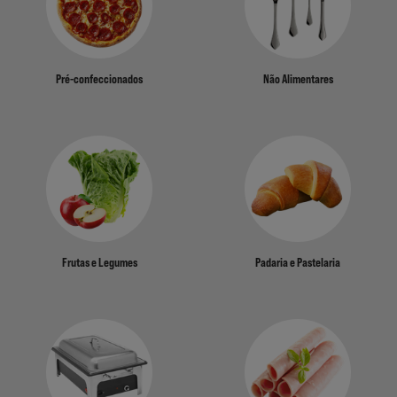
Pré-confeccionados
Não Alimentares
Frutas e Legumes
Padaria e Pastelaria