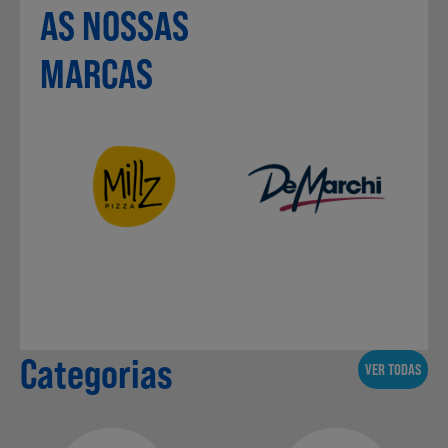
AS NOSSAS
MARCAS
Sobremesas
Ração para Animais
Categorias
VER TODAS