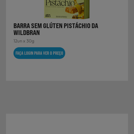
Laticínios, Ovos e Derivados
BARRA SEM GLÚTEN PISTÁCHIO DA
Mercearia
WILDBRAN
12un x 30g
Padaria e Pastelaria
FAÇA LOGIN PARA VER O PREÇO
Nutrição Clínica
Bebidas e Garrafeira
Produtos Vegetarianos