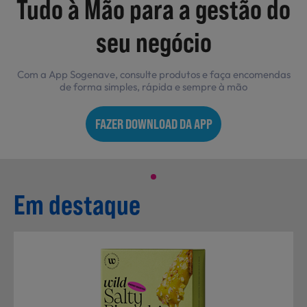
o
Tudo à Mão para a gestão d
Não Alimentares
seu negócio
as
Com a App Sogenave, consulte produtos e faça encomend
Refeições Prontas
de forma simples, rápida e sempre à mão
FAZER DOWNLOAD DA APP
Charcutaria e Enchidos
Em destaque
Pré-confeccionados
Frutas e Legumes