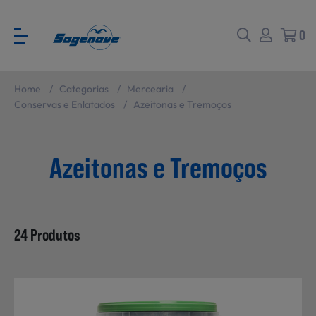
0
Home
/
Categorias
/
Mercearia
/
Voltar
Voltar
Conservas e Enlatados
/
Azeitonas e Tremoços
Azeitonas e Tremoços
Ver todas
CATÁLOGO PARA EVENTOS
Carne
SABORES BRASIL
24 Produtos
Peixe e Marisco