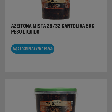
Laticínios, Ovos e Derivados
Mercearia
AZEITONA MISTA 29/32 CANTOLIVA 5KG
PESO LÍQUIDO
Padaria e Pastelaria
FAÇA LOGIN PARA VER O PREÇO
Nutrição Clínica
Bebidas e Garrafeira
Produtos Vegetarianos