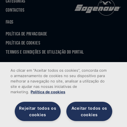
CATEGORIAS
CONTACTOS
FAQS
POLÍTICA DE PRIVACIDADE
POLÍTICA DE COOKIES
TERMOS E CONDIÇÕES DE UTILIZAÇÃO DO PORTAL
APP STORE
Ao clicar em "Aceitar todos os cookies", concorda com
GOOGLE PLAY
o armazenamento de cookies no seu dispositivo para
melhorar a navegação no site, analisar a utilização do
site e ajudar nas nossas iniciativas de
marketing.
Política de cookies
Rejeitar todos os
Aceitar todos os
cookies
cookies
© 2026 Sogenave — Todos os direitos reservados. Desenvolvido por
Brandability