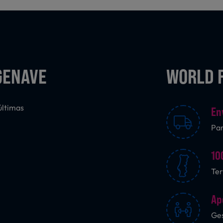
GENAVE
WORLD 
últimas
En
Pa
10
Ter
Ap
Ges