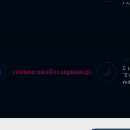
ne
(+
Dis
customer.care@cc.sogenave.pt
18h
red