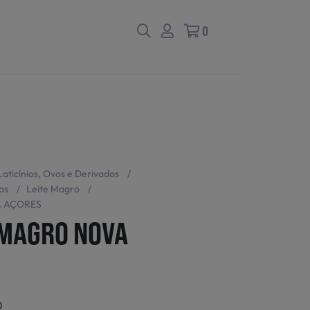
0
Laticínios, Ovos e Derivados
/
as
/
Leite Magro
/
A AÇORES
 MAGRO NOVA
0