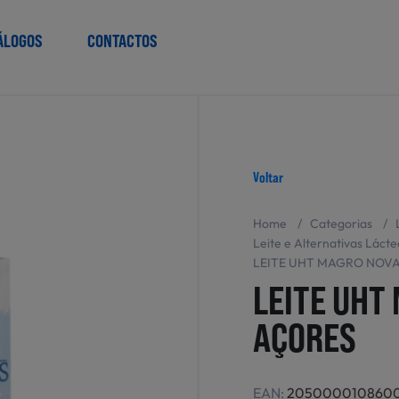
ÁLOGOS
CONTACTOS
Voltar
Home
/
Categorias
/
Leite e Alternativas Lácte
LEITE UHT MAGRO NOV
LEITE UHT
AÇORES
EAN:
205000010860