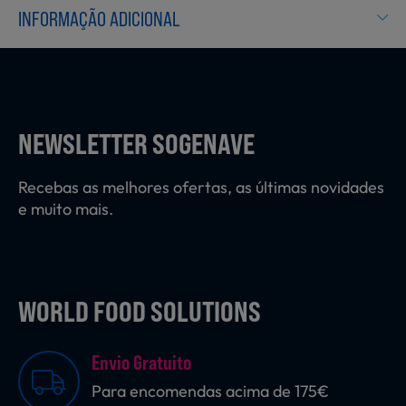
Laticínios, Ovos e Derivados
INFORMAÇÃO ADICIONAL
Mercearia
NEWSLETTER SOGENAVE
Padaria e Pastelaria
Recebas as melhores ofertas, as últimas novidades
e muito mais.
Nutrição Clínica
WORLD FOOD SOLUTIONS
Bebidas e Garrafeira
Envio Gratuito
Para encomendas acima de 175€
Produtos Vegetarianos