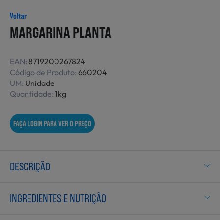
Não Alimentares
Voltar
MARGARINA PLANTA
Refeições Prontas
EAN:
8719200267824
Código de Produto:
660204
UM:
Unidade
Quantidade:
1kg
Charcutaria e Enchidos
FAÇA LOGIN PARA VER O PREÇO
Pré-confeccionados
DESCRIÇÃO
Frutas e Legumes
INGREDIENTES E NUTRIÇÃO