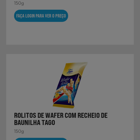
Laticínios, Ovos e Derivados
150g
FAÇA LOGIN PARA VER O PREÇO
Mercearia
Padaria e Pastelaria
Nutrição Clínica
Bebidas e Garrafeira
ROLITOS DE WAFER COM RECHEIO DE
BAUNILHA TAGO
150g
Produtos Vegetarianos