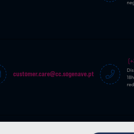
ne
(+
Dis
customer.care@cc.sogenave.pt
18h
red