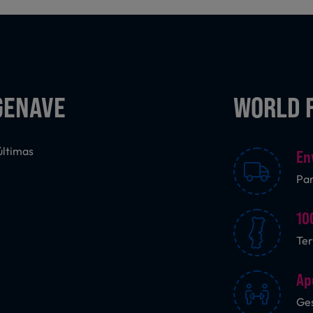
GENAVE
WORLD 
últimas
En
Pa
10
Ter
Ap
Ges