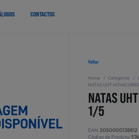
ÁLOGOS
CONTACTOS
Voltar
Home
/
Categorias
/
NATAS UHT NOVACORES 
NATAS UHT
1/5
EAN:
2050000138812
Código de Produto:
576