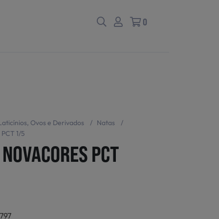
0
Laticínios, Ovos e Derivados
/
Natas
/
PCT 1/5
 NOVACORES PCT
797