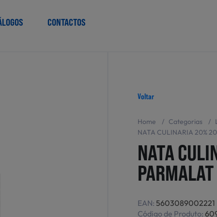
ÁLOGOS
CONTACTOS
Voltar
Home
/
Categorias
/
NATA CULINARIA 20% 2
NATA CULI
PARMALAT
EAN:
5603089002221
Código de Produto:
60