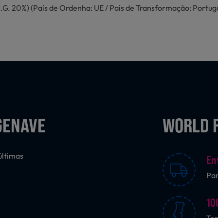
G. 20%) (País de Ordenha: UE / País de Transformação: Portugal
GENAVE
WORLD 
últimas
En
Pa
10