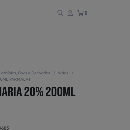
0
Laticínios, Ovos e Derivados
/
Natas
/
00ML PARMALAT
NARIA 20% 200ML
9683