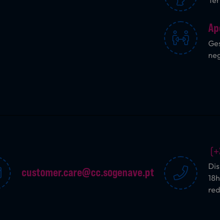
Ter
Ap
Ges
ne
(+
Dis
customer.care@cc.sogenave.pt
18h
red