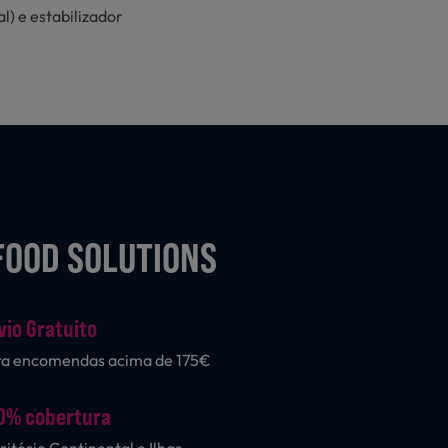
) e estabilizador
FOOD SOLUTIONS
vio Gratuito
ra encomendas acima de 175€
0% cobertura