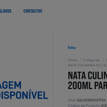
ÁLOGOS
CONTACTOS
Voltar
Home
/
Categorias
/
NATA CULINARIA 0% LA
NATA CULI
200ML PA
EAN:
5603089007134
Código de Produto:
61