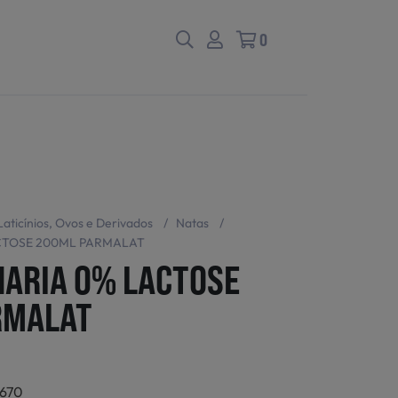
0
Laticínios, Ovos e Derivados
/
Natas
/
CTOSE 200ML PARMALAT
NARIA 0% LACTOSE
RMALAT
2670