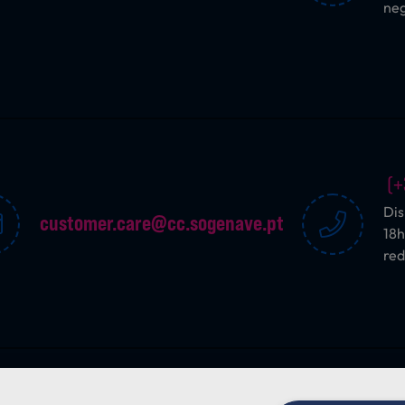
ne
(+
Dis
customer.care@cc.sogenave.pt
18h
red