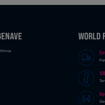
GENAVE
WORLD 
últimas
En
Pa
10
Ter
Ap
Ges