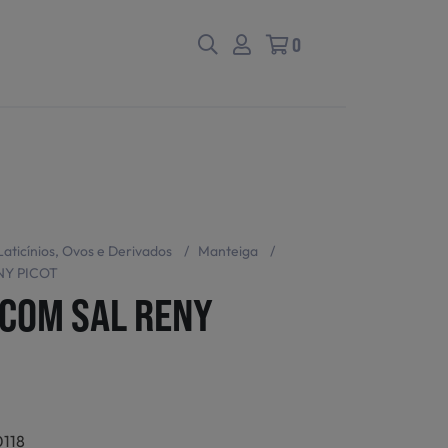
0
Laticínios, Ovos e Derivados
/
Manteiga
/
NY PICOT
COM SAL RENY
118