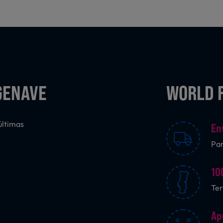
GENAVE
WORLD 
últimas
En
Pa
10
Ter
Ap