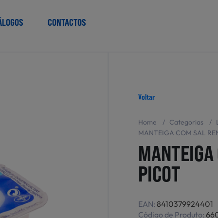
ÁLOGOS
CONTACTOS
Voltar
Home
/
Categorias
/
MANTEIGA COM SAL RE
MANTEIGA 
PICOT
EAN:
8410379924401
Código de Produto:
660