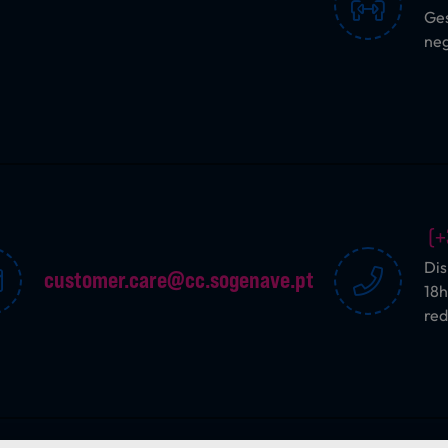
Ges
ne
(+
Dis
customer.care@cc.sogenave.pt
18h
red