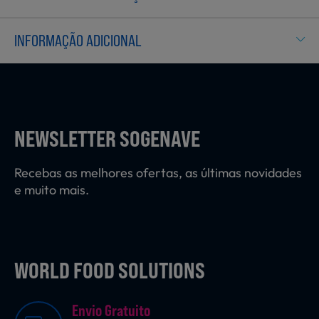
Laticínios, Ovos e Derivados
INFORMAÇÃO ADICIONAL
Mercearia
Padaria e Pastelaria
NEWSLETTER SOGENAVE
Recebas as melhores ofertas, as últimas novidades
Nutrição Clínica
e muito mais.
Bebidas e Garrafeira
WORLD FOOD SOLUTIONS
Envio Gratuito
Produtos Vegetarianos