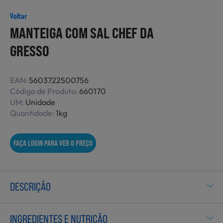
Não Alimentares
Voltar
MANTEIGA COM SAL CHEF DA
GRESSO
Refeições Prontas
EAN:
5603722500756
Código de Produto:
660170
Charcutaria e Enchidos
UM:
Unidade
Quantidade:
1kg
Pré-confeccionados
FAÇA LOGIN PARA VER O PREÇO
Frutas e Legumes
DESCRIÇÃO
INGREDIENTES E NUTRIÇÃO