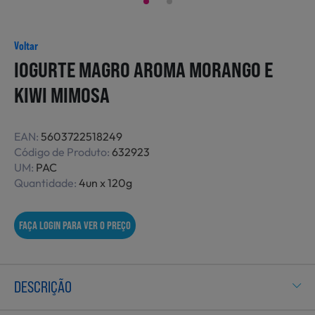
Não Alimentares
Voltar
IOGURTE MAGRO AROMA MORANGO E
Refeições Prontas
KIWI MIMOSA
EAN:
5603722518249
Charcutaria e Enchidos
Código de Produto:
632923
UM:
PAC
Quantidade:
4un x 120g
Pré-confeccionados
FAÇA LOGIN PARA VER O PREÇO
Frutas e Legumes
DESCRIÇÃO