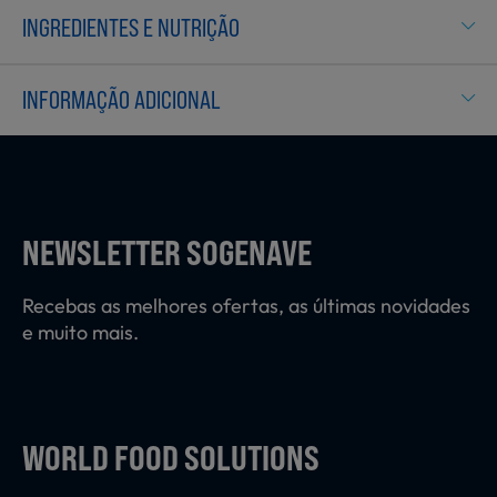
Laticínios, Ovos e Derivados
INGREDIENTES E NUTRIÇÃO
INFORMAÇÃO ADICIONAL
Mercearia
Padaria e Pastelaria
NEWSLETTER SOGENAVE
Nutrição Clínica
Recebas as melhores ofertas, as últimas novidades
e muito mais.
Bebidas e Garrafeira
WORLD FOOD SOLUTIONS
Produtos Vegetarianos