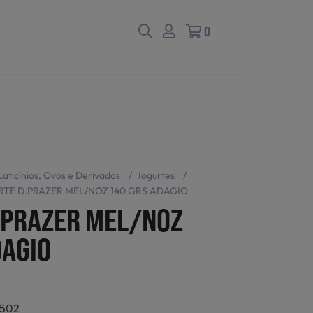
0
Laticínios, Ovos e Derivados
/
Iogurtes
/
RTE D.PRAZER MEL/NOZ 140 GRS ADAGIO
.PRAZER MEL/NOZ
DAGIO
2502