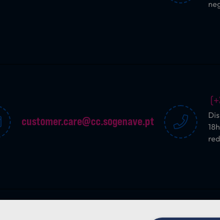
ne
(+
Dis
customer.care@cc.sogenave.pt
18h
red