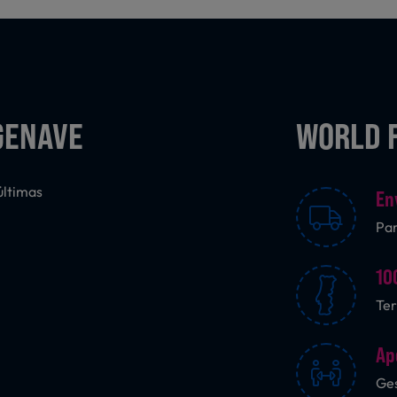
GENAVE
WORLD 
últimas
En
Pa
10
Ter
Ap
Ges