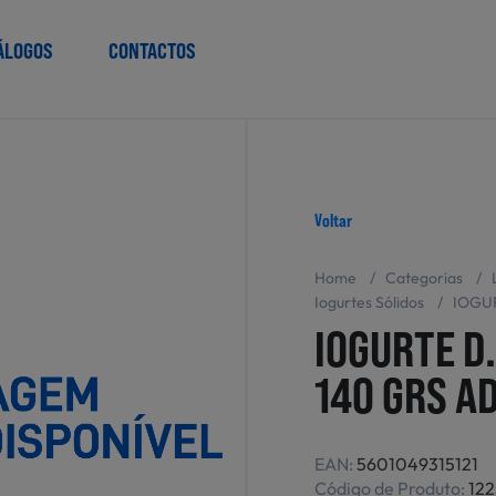
ÁLOGOS
CONTACTOS
Voltar
Home
/
Categorias
/
Iogurtes Sólidos
/
IOGU
IOGURTE D
140 GRS A
EAN:
5601049315121
Código de Produto:
12