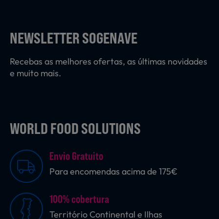
Laticínios, Ovos e Derivados
NEWSLETTER SOGENAVE
Mercearia
Recebas as melhores ofertas, as últimas novidades
e muito mais.
Padaria e Pastelaria
WORLD FOOD SOLUTIONS
Nutrição Clínica
Envio Gratuito
Bebidas e Garrafeira
Para encomendas acima de 175€
100% cobertura
Produtos Vegetarianos
Território Continental e Ilhas