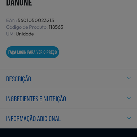
DANONE
Não Alimentares
EAN:
5601050023213
Código de Produto:
118565
UM:
Unidade
Refeições Prontas
FAÇA LOGIN PARA VER O PREÇO
Charcutaria e Enchidos
DESCRIÇÃO
Pré-confeccionados
INGREDIENTES E NUTRIÇÃO
Frutas e Legumes
INFORMAÇÃO ADICIONAL