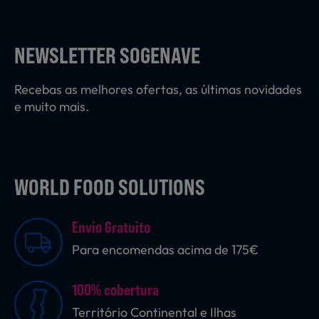
Laticínios, Ovos e Derivados
NEWSLETTER SOGENAVE
Mercearia
Recebas as melhores ofertas, as últimas novidades
e muito mais.
Padaria e Pastelaria
WORLD FOOD SOLUTIONS
Nutrição Clínica
Envio Gratuito
Bebidas e Garrafeira
Para encomendas acima de 175€
100% cobertura
Produtos Vegetarianos
Território Continental e Ilhas