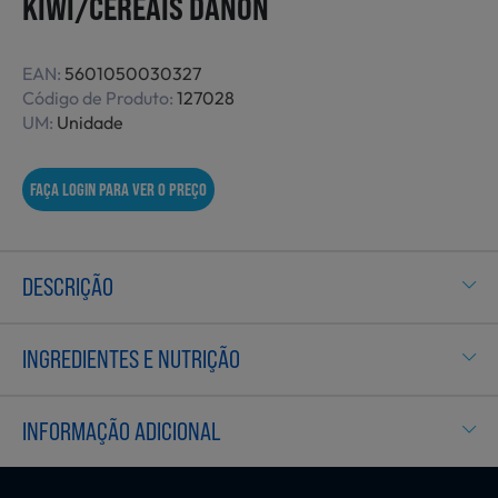
KIWI/CEREAIS DANON
Não Alimentares
EAN:
5601050030327
Código de Produto:
127028
UM:
Unidade
Refeições Prontas
FAÇA LOGIN PARA VER O PREÇO
Charcutaria e Enchidos
DESCRIÇÃO
Pré-confeccionados
INGREDIENTES E NUTRIÇÃO
Frutas e Legumes
INFORMAÇÃO ADICIONAL