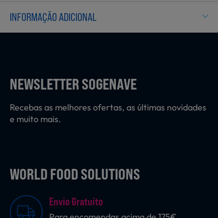
Laticínios, Ovos e Derivados
INFORMAÇÃO ADICIONAL
Mercearia
NEWSLETTER SOGENAVE
Padaria e Pastelaria
Recebas as melhores ofertas, as últimas novidades
e muito mais.
Nutrição Clínica
Bebidas e Garrafeira
WORLD FOOD SOLUTIONS
Envio Gratuito
Produtos Vegetarianos
Para encomendas acima de 175€