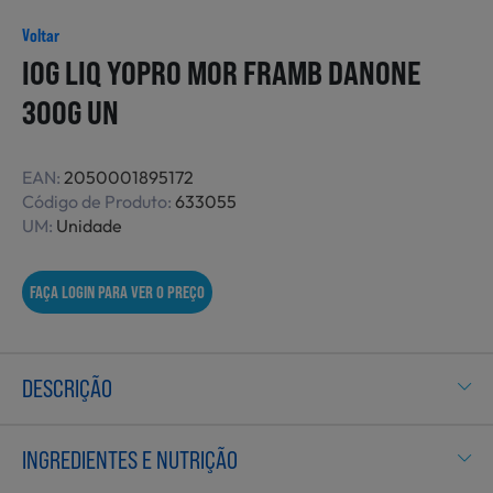
Não Alimentares
Voltar
IOG LIQ YOPRO MOR FRAMB DANONE
300G UN
Refeições Prontas
EAN:
2050001895172
Código de Produto:
633055
Charcutaria e Enchidos
UM:
Unidade
FAÇA LOGIN PARA VER O PREÇO
Pré-confeccionados
DESCRIÇÃO
Frutas e Legumes
INGREDIENTES E NUTRIÇÃO