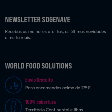
Laticínios, Ovos e Derivados
NEWSLETTER SOGENAVE
Mercearia
Recebas as melhores ofertas, as últimas novidades
e muito mais.
Padaria e Pastelaria
WORLD FOOD SOLUTIONS
Nutrição Clínica
Envio Gratuito
Bebidas e Garrafeira
Para encomendas acima de 175€
100% cobertura
Produtos Vegetarianos
Território Continental e Ilhas