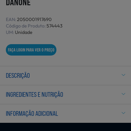
DANONE
Não Alimentares
EAN:
2050001917690
Código de Produto:
574443
UM:
Unidade
Refeições Prontas
FAÇA LOGIN PARA VER O PREÇO
Charcutaria e Enchidos
DESCRIÇÃO
Pré-confeccionados
INGREDIENTES E NUTRIÇÃO
Frutas e Legumes
INFORMAÇÃO ADICIONAL