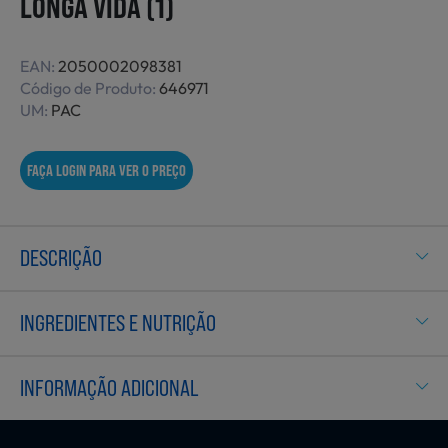
LONGA VIDA (1)
Não Alimentares
EAN:
2050002098381
Código de Produto:
646971
UM:
PAC
Refeições Prontas
FAÇA LOGIN PARA VER O PREÇO
Charcutaria e Enchidos
DESCRIÇÃO
Pré-confeccionados
INGREDIENTES E NUTRIÇÃO
Frutas e Legumes
INFORMAÇÃO ADICIONAL