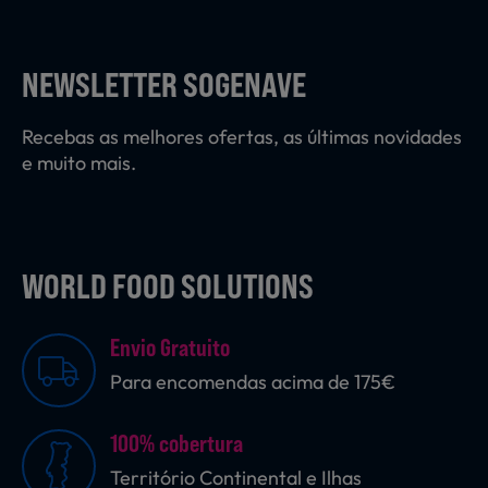
Laticínios, Ovos e Derivados
NEWSLETTER SOGENAVE
Mercearia
Recebas as melhores ofertas, as últimas novidades
e muito mais.
Padaria e Pastelaria
WORLD FOOD SOLUTIONS
Nutrição Clínica
Envio Gratuito
Bebidas e Garrafeira
Para encomendas acima de 175€
100% cobertura
Produtos Vegetarianos
Território Continental e Ilhas