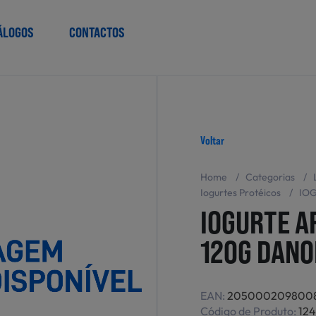
ÁLOGOS
CONTACTOS
Voltar
Home
/
Categorias
/
Iogurtes Protéicos
/
IO
IOGURTE 
120G DANO
EAN:
205000209800
Código de Produto:
12