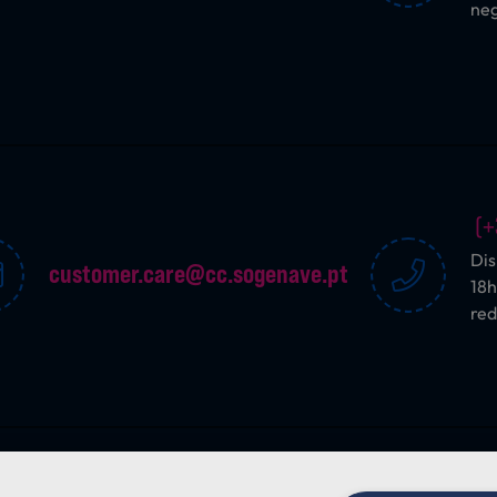
ne
(+
Dis
customer.care@cc.sogenave.pt
18h
red