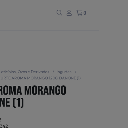
0
Laticínios, Ovos e Derivados
/
Iogurtes
/
GURTE AROMA MORANGO 120G DANONE (1)
AROMA MORANGO
NE (1)
8
4342