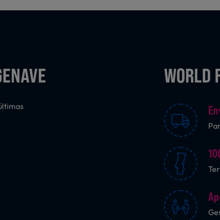
GENAVE
WORLD 
últimas
En
Pa
10
Ter
Ap
Ges