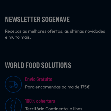
Laticínios, Ovos e Derivados
NEWSLETTER SOGENAVE
Mercearia
Recebas as melhores ofertas, as últimas novidades
e muito mais.
Padaria e Pastelaria
WORLD FOOD SOLUTIONS
Nutrição Clínica
Envio Gratuito
Bebidas e Garrafeira
Para encomendas acima de 175€
100% cobertura
Produtos Vegetarianos
Território Continental e Ilhas