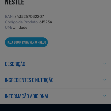
NESTLE
Não Alimentares
EAN:
8435257032207
Código de Produto:
615234
UM:
Unidade
Refeições Prontas
FAÇA LOGIN PARA VER O PREÇO
Charcutaria e Enchidos
DESCRIÇÃO
Pré-confeccionados
INGREDIENTES E NUTRIÇÃO
Frutas e Legumes
INFORMAÇÃO ADICIONAL