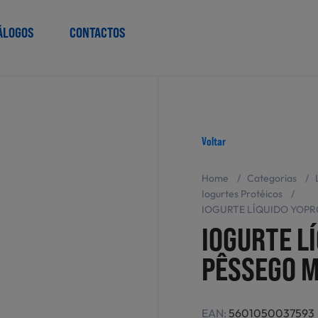
ÁLOGOS
CONTACTOS
Voltar
Home
/
Categorias
/
Iogurtes Protéicos
/
IOGURTE LÍQUIDO YOP
IOGURTE L
PÊSSEGO 
EAN:
5601050037593