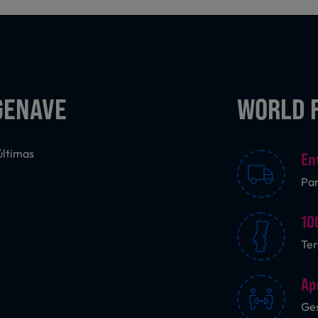
GENAVE
WORLD 
últimas
En
Pa
10
Ter
Ap
Ges