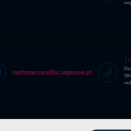
ne
(+
Dis
customer.care@cc.sogenave.pt
18h
red