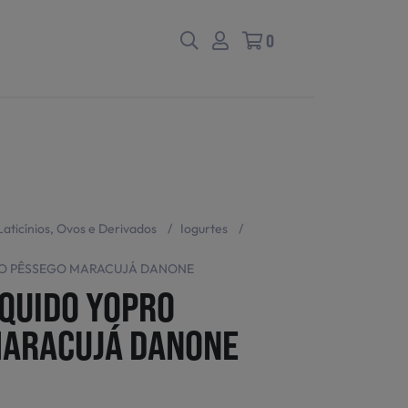
0
Laticínios, Ovos e Derivados
/
Iogurtes
/
RO PÊSSEGO MARACUJÁ DANONE
ÍQUIDO YOPRO
MARACUJÁ DANONE