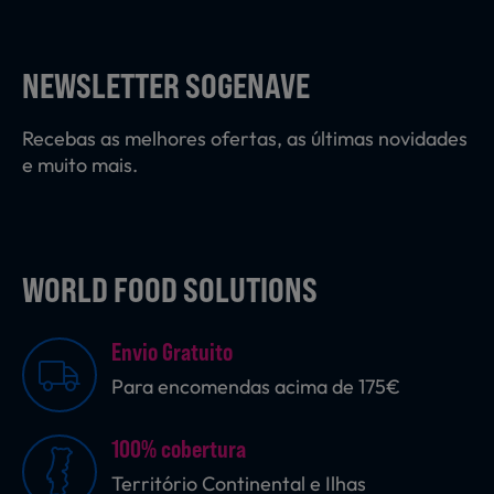
Laticínios, Ovos e Derivados
NEWSLETTER SOGENAVE
Mercearia
Recebas as melhores ofertas, as últimas novidades
e muito mais.
Padaria e Pastelaria
WORLD FOOD SOLUTIONS
Nutrição Clínica
Envio Gratuito
Bebidas e Garrafeira
Para encomendas acima de 175€
100% cobertura
Produtos Vegetarianos
Território Continental e Ilhas