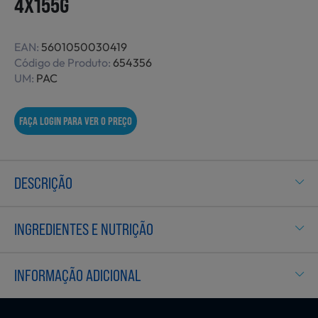
4X155G
Não Alimentares
EAN:
5601050030419
Código de Produto:
654356
UM:
PAC
Refeições Prontas
FAÇA LOGIN PARA VER O PREÇO
Charcutaria e Enchidos
DESCRIÇÃO
Pré-confeccionados
INGREDIENTES E NUTRIÇÃO
Frutas e Legumes
INFORMAÇÃO ADICIONAL