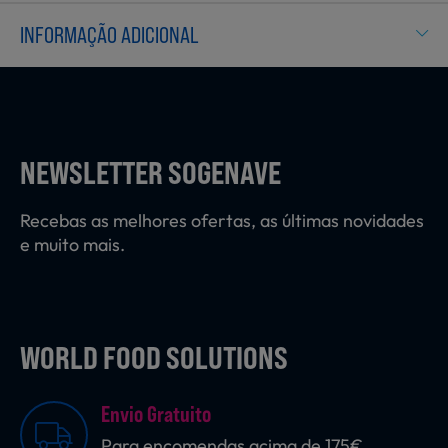
Laticínios, Ovos e Derivados
INFORMAÇÃO ADICIONAL
Mercearia
NEWSLETTER SOGENAVE
Padaria e Pastelaria
Recebas as melhores ofertas, as últimas novidades
e muito mais.
Nutrição Clínica
Bebidas e Garrafeira
WORLD FOOD SOLUTIONS
Envio Gratuito
Produtos Vegetarianos
Para encomendas acima de 175€