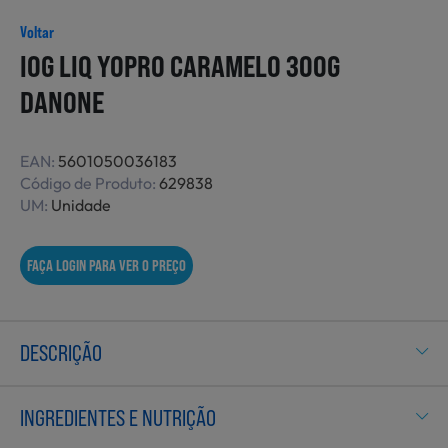
Não Alimentares
Voltar
IOG LIQ YOPRO CARAMELO 300G
DANONE
Refeições Prontas
EAN:
5601050036183
Código de Produto:
629838
Charcutaria e Enchidos
UM:
Unidade
FAÇA LOGIN PARA VER O PREÇO
Pré-confeccionados
DESCRIÇÃO
Frutas e Legumes
INGREDIENTES E NUTRIÇÃO