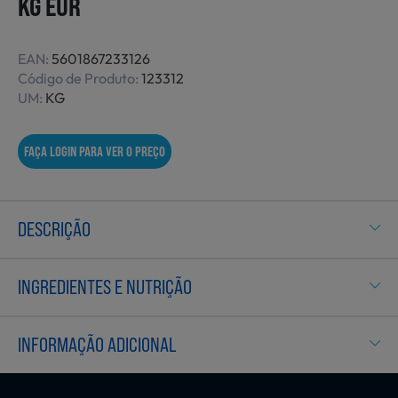
KG EUR
Não Alimentares
EAN:
5601867233126
Código de Produto:
123312
UM:
KG
Refeições Prontas
FAÇA LOGIN PARA VER O PREÇO
Charcutaria e Enchidos
DESCRIÇÃO
Pré-confeccionados
INGREDIENTES E NUTRIÇÃO
Frutas e Legumes
INFORMAÇÃO ADICIONAL