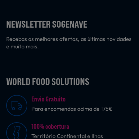
Laticínios, Ovos e Derivados
NEWSLETTER SOGENAVE
Mercearia
Recebas as melhores ofertas, as últimas novidades
e muito mais.
Padaria e Pastelaria
WORLD FOOD SOLUTIONS
Nutrição Clínica
Envio Gratuito
Bebidas e Garrafeira
Para encomendas acima de 175€
100% cobertura
Produtos Vegetarianos
Território Continental e Ilhas