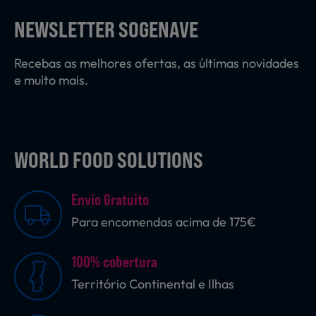
Laticínios, Ovos e Derivados
NEWSLETTER SOGENAVE
Recebas as melhores ofertas, as últimas novidades
Mercearia
e muito mais.
Padaria e Pastelaria
WORLD FOOD SOLUTIONS
Nutrição Clínica
Envio Gratuito
Para encomendas acima de 175€
Bebidas e Garrafeira
100% cobertura
Território Continental e Ilhas
Produtos Vegetarianos