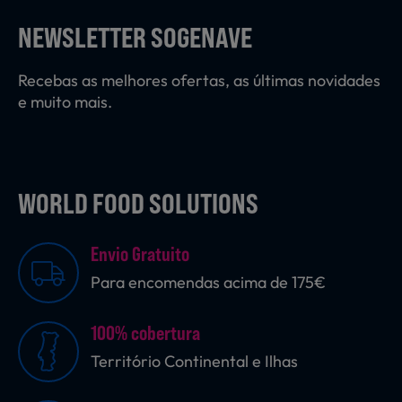
Laticínios, Ovos e Derivados
NEWSLETTER SOGENAVE
Recebas as melhores ofertas, as últimas novidades
Mercearia
e muito mais.
Padaria e Pastelaria
WORLD FOOD SOLUTIONS
Nutrição Clínica
Envio Gratuito
Para encomendas acima de 175€
Bebidas e Garrafeira
100% cobertura
Território Continental e Ilhas
Produtos Vegetarianos