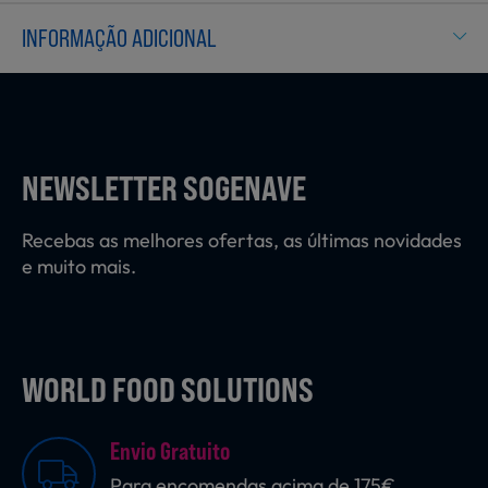
Laticínios, Ovos e Derivados
INFORMAÇÃO ADICIONAL
Mercearia
NEWSLETTER SOGENAVE
Padaria e Pastelaria
Recebas as melhores ofertas, as últimas novidades
e muito mais.
Nutrição Clínica
Bebidas e Garrafeira
WORLD FOOD SOLUTIONS
Envio Gratuito
Produtos Vegetarianos
Para encomendas acima de 175€