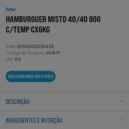
Não Alimentares
Voltar
HAMBURGUER MISTO 40/40 80G
C/TEMP CX6KG
Refeições Prontas
EAN:
2050002034433
Código de Produto:
647619
Charcutaria e Enchidos
UM:
KG
FAÇA LOGIN PARA VER O PREÇO
Pré-confeccionados
DESCRIÇÃO
Frutas e Legumes
INGREDIENTES E NUTRIÇÃO