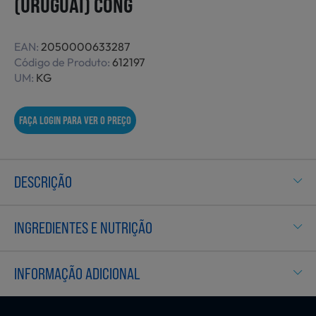
(URUGUAI) CONG
Não Alimentares
EAN:
2050000633287
Código de Produto:
612197
UM:
KG
Refeições Prontas
FAÇA LOGIN PARA VER O PREÇO
Charcutaria e Enchidos
DESCRIÇÃO
Pré-confeccionados
INGREDIENTES E NUTRIÇÃO
Frutas e Legumes
INFORMAÇÃO ADICIONAL