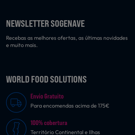
Laticínios, Ovos e Derivados
NEWSLETTER SOGENAVE
Mercearia
Recebas as melhores ofertas, as últimas novidades
e muito mais.
Padaria e Pastelaria
WORLD FOOD SOLUTIONS
Nutrição Clínica
Envio Gratuito
Bebidas e Garrafeira
Para encomendas acima de 175€
100% cobertura
Produtos Vegetarianos
Território Continental e Ilhas