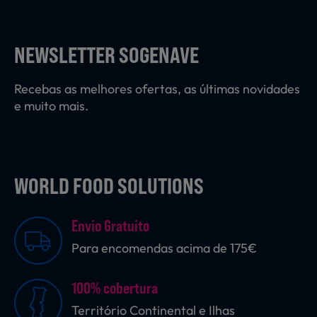
Laticínios, Ovos e Derivados
NEWSLETTER SOGENAVE
Mercearia
Recebas as melhores ofertas, as últimas novidades
e muito mais.
Padaria e Pastelaria
WORLD FOOD SOLUTIONS
Nutrição Clínica
Envio Gratuito
Bebidas e Garrafeira
Para encomendas acima de 175€
100% cobertura
Produtos Vegetarianos
Território Continental e Ilhas