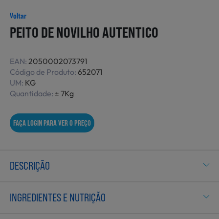
Não Alimentares
Voltar
PEITO DE NOVILHO AUTENTICO
Refeições Prontas
EAN:
2050002073791
Código de Produto:
652071
UM:
KG
Quantidade:
± 7Kg
Charcutaria e Enchidos
FAÇA LOGIN PARA VER O PREÇO
Pré-confeccionados
DESCRIÇÃO
Frutas e Legumes
INGREDIENTES E NUTRIÇÃO