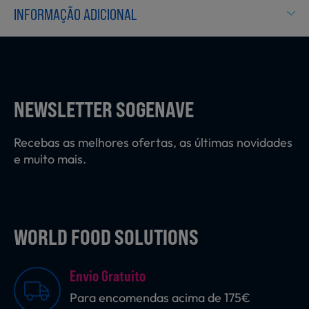
Laticínios, Ovos e Derivados
INFORMAÇÃO ADICIONAL
Mercearia
NEWSLETTER SOGENAVE
Padaria e Pastelaria
Recebas as melhores ofertas, as últimas novidades
e muito mais.
Nutrição Clínica
WORLD FOOD SOLUTIONS
Bebidas e Garrafeira
Envio Gratuito
Para encomendas acima de 175€
Produtos Vegetarianos