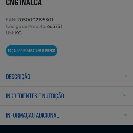
CNG INALCA
Não Alimentares
EAN:
2050002195301
Código de Produto:
663751
UM:
KG
Refeições Prontas
FAÇA LOGIN PARA VER O PREÇO
Charcutaria e Enchidos
DESCRIÇÃO
Pré-confeccionados
INGREDIENTES E NUTRIÇÃO
Frutas e Legumes
INFORMAÇÃO ADICIONAL