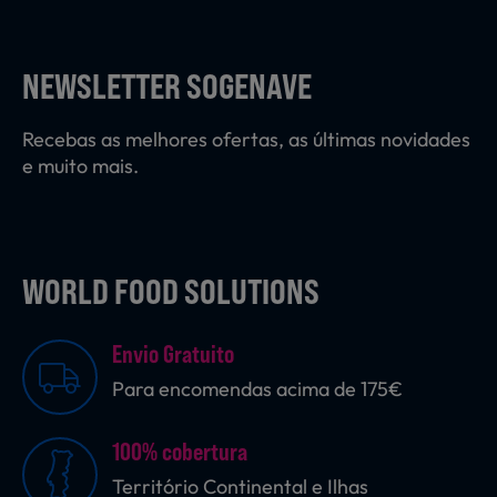
Laticínios, Ovos e Derivados
NEWSLETTER SOGENAVE
Mercearia
Recebas as melhores ofertas, as últimas novidades
e muito mais.
Padaria e Pastelaria
WORLD FOOD SOLUTIONS
Nutrição Clínica
Envio Gratuito
Bebidas e Garrafeira
Para encomendas acima de 175€
100% cobertura
Produtos Vegetarianos
Território Continental e Ilhas