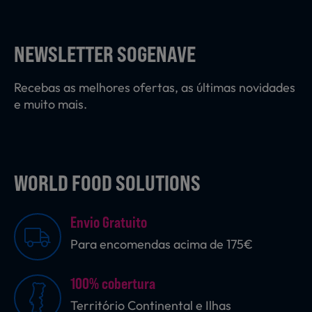
Laticínios, Ovos e Derivados
NEWSLETTER SOGENAVE
Mercearia
Recebas as melhores ofertas, as últimas novidades
e muito mais.
Padaria e Pastelaria
WORLD FOOD SOLUTIONS
Nutrição Clínica
Envio Gratuito
Bebidas e Garrafeira
Para encomendas acima de 175€
100% cobertura
Produtos Vegetarianos
Território Continental e Ilhas