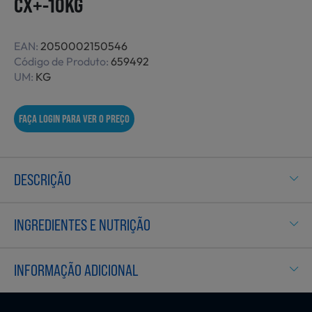
CX+-10KG
Não Alimentares
EAN:
2050002150546
Código de Produto:
659492
UM:
KG
Refeições Prontas
FAÇA LOGIN PARA VER O PREÇO
Charcutaria e Enchidos
DESCRIÇÃO
Pré-confeccionados
INGREDIENTES E NUTRIÇÃO
Frutas e Legumes
INFORMAÇÃO ADICIONAL