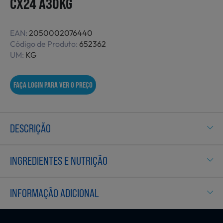
CX24 A30KG
Não Alimentares
EAN:
2050002076440
Código de Produto:
652362
UM:
KG
Refeições Prontas
FAÇA LOGIN PARA VER O PREÇO
Charcutaria e Enchidos
DESCRIÇÃO
Pré-confeccionados
INGREDIENTES E NUTRIÇÃO
Frutas e Legumes
INFORMAÇÃO ADICIONAL