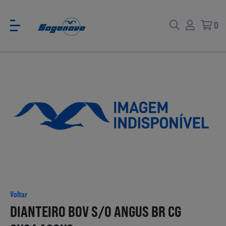
0
Voltar
Voltar
Ver todas
CATÁLOGO PARA EVENTOS
Carne
SABORES BRASIL
Voltar
Peixe e Marisco
DIANTEIRO BOV S/O ANGUS BR CG