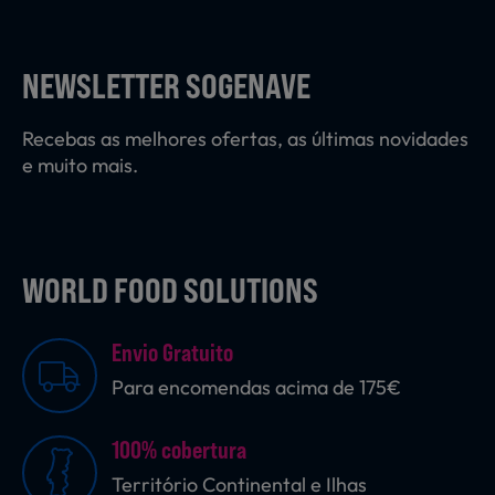
Laticínios, Ovos e Derivados
NEWSLETTER SOGENAVE
Mercearia
Recebas as melhores ofertas, as últimas novidades
e muito mais.
Padaria e Pastelaria
WORLD FOOD SOLUTIONS
Nutrição Clínica
Envio Gratuito
Bebidas e Garrafeira
Para encomendas acima de 175€
100% cobertura
Produtos Vegetarianos
Território Continental e Ilhas