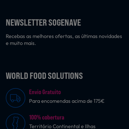
Laticínios, Ovos e Derivados
NEWSLETTER SOGENAVE
Mercearia
Recebas as melhores ofertas, as últimas novidades
e muito mais.
Padaria e Pastelaria
WORLD FOOD SOLUTIONS
Nutrição Clínica
Envio Gratuito
Bebidas e Garrafeira
Para encomendas acima de 175€
100% cobertura
Produtos Vegetarianos
Território Continental e Ilhas