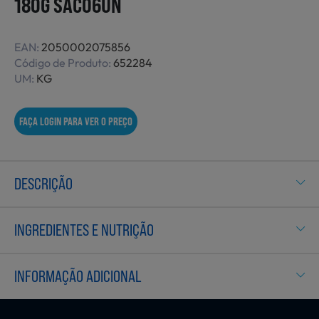
180G SACO6UN
Não Alimentares
EAN:
2050002075856
Código de Produto:
652284
UM:
KG
Refeições Prontas
FAÇA LOGIN PARA VER O PREÇO
Charcutaria e Enchidos
DESCRIÇÃO
Pré-confeccionados
INGREDIENTES E NUTRIÇÃO
Frutas e Legumes
INFORMAÇÃO ADICIONAL