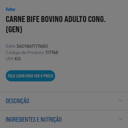
Não Alimentares
Voltar
CARNE BIFE BOVINO ADULTO CONG.
(GEN)
Refeições Prontas
EAN:
5601867177680
Código de Produto:
117768
Charcutaria e Enchidos
UM:
KG
FAÇA LOGIN PARA VER O PREÇO
Pré-confeccionados
DESCRIÇÃO
Frutas e Legumes
INGREDIENTES E NUTRIÇÃO