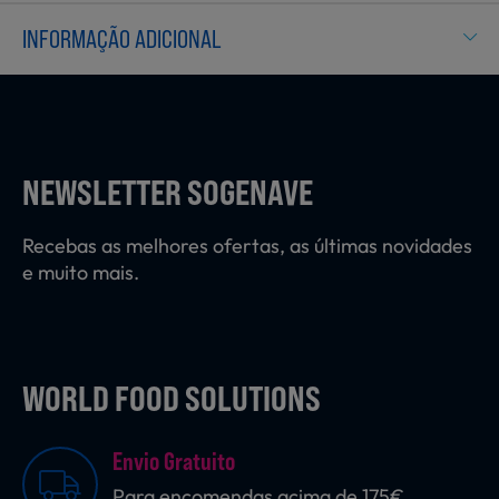
Laticínios, Ovos e Derivados
INFORMAÇÃO ADICIONAL
Mercearia
NEWSLETTER SOGENAVE
Padaria e Pastelaria
Recebas as melhores ofertas, as últimas novidades
e muito mais.
Nutrição Clínica
Bebidas e Garrafeira
WORLD FOOD SOLUTIONS
Envio Gratuito
Produtos Vegetarianos
Para encomendas acima de 175€